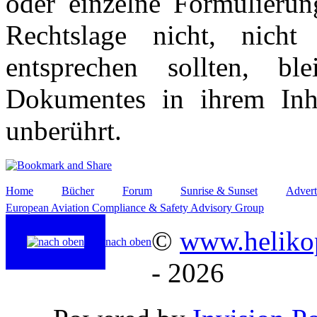
oder einzelne Formulierun
Rechtslage nicht, nicht
entsprechen sollten, b
Dokumentes in ihrem Inha
unberührt.
Home
Bücher
Forum
Sunrise & Sunset
Advert
European Aviation Compliance & Safety Advisory Group
©
www.helikop
nach oben
- 2026