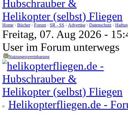
Home
·
Bücher
·
Forum
·
SR - SS
·
Advertise
·
Datenschutz
·
Haftun
Freitag, 07. Aug 2026 - 1
User im Forum unterwegs
Nutzungsvereinbarung
Helikopterfliegen.de - Fo