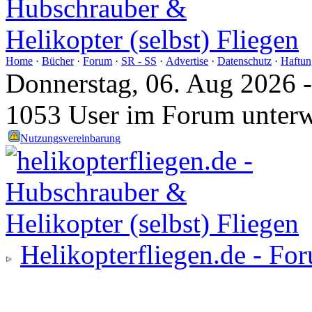
Home
·
Bücher
·
Forum
·
SR - SS
·
Advertise
·
Datenschutz
·
Haftun
Donnerstag, 06. Aug 2026 
1053 User im Forum unter
Nutzungsvereinbarung
Helikopterfliegen.de - Fo