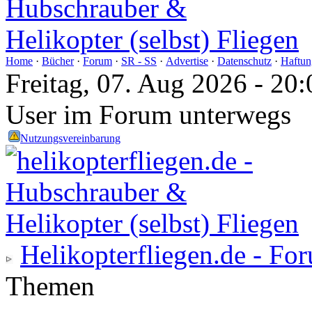
Home
·
Bücher
·
Forum
·
SR - SS
·
Advertise
·
Datenschutz
·
Haftun
Freitag, 07. Aug 2026 - 2
User im Forum unterwegs
Nutzungsvereinbarung
Helikopterfliegen.de - Fo
Themen