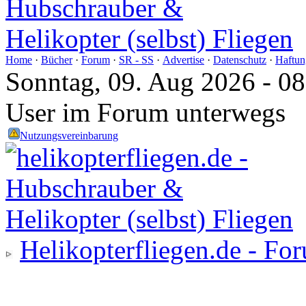
Home
·
Bücher
·
Forum
·
SR - SS
·
Advertise
·
Datenschutz
·
Haftun
Sonntag, 09. Aug 2026 - 0
User im Forum unterwegs
Nutzungsvereinbarung
Helikopterfliegen.de - Fo