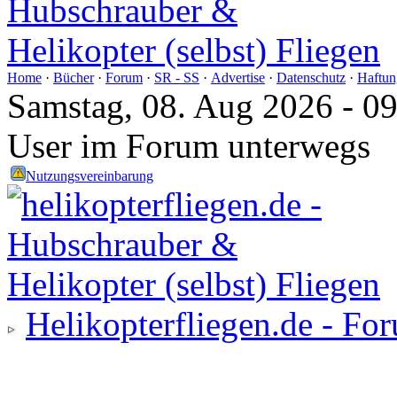
Home
·
Bücher
·
Forum
·
SR - SS
·
Advertise
·
Datenschutz
·
Haftun
Samstag, 08. Aug 2026 - 0
User im Forum unterwegs
Nutzungsvereinbarung
Helikopterfliegen.de - Fo