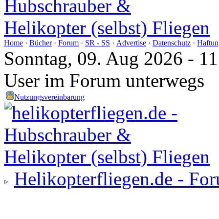
Home
·
Bücher
·
Forum
·
SR - SS
·
Advertise
·
Datenschutz
·
Haftun
Sonntag, 09. Aug 2026 - 1
User im Forum unterwegs
Nutzungsvereinbarung
Helikopterfliegen.de - Fo