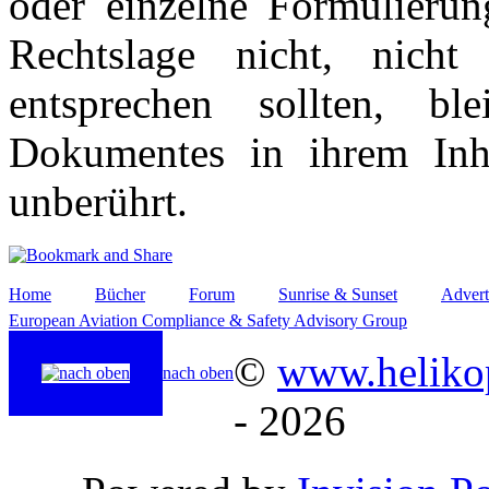
oder einzelne Formulierun
Rechtslage nicht, nicht
entsprechen sollten, b
Dokumentes in ihrem Inha
unberührt.
Home
Bücher
Forum
Sunrise & Sunset
Advert
European Aviation Compliance & Safety Advisory Group
©
www.helikop
nach oben
- 2026