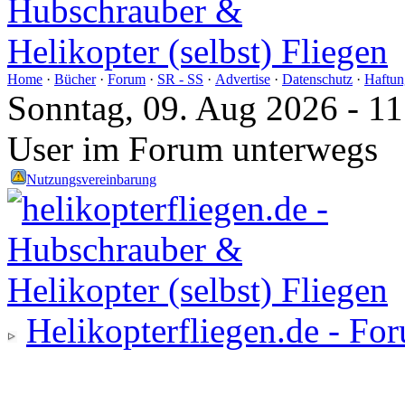
Home
·
Bücher
·
Forum
·
SR - SS
·
Advertise
·
Datenschutz
·
Haftun
Sonntag, 09. Aug 2026 - 1
User im Forum unterwegs
Nutzungsvereinbarung
Helikopterfliegen.de - Fo