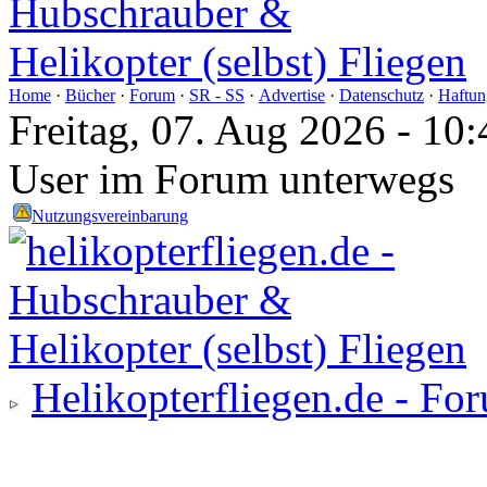
Home
·
Bücher
·
Forum
·
SR - SS
·
Advertise
·
Datenschutz
·
Haftun
Freitag, 07. Aug 2026 - 1
User im Forum unterwegs
Nutzungsvereinbarung
Helikopterfliegen.de - Fo