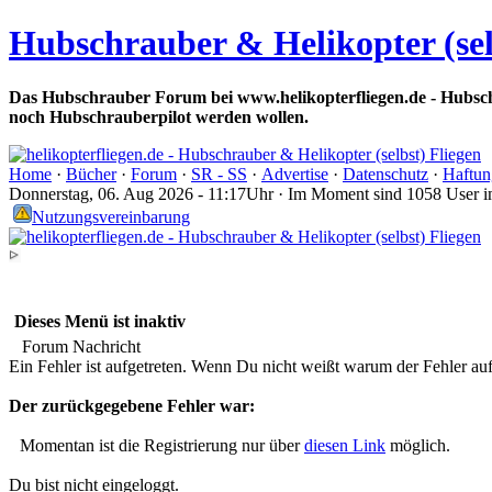
Hubschrauber & Helikopter (sel
Das Hubschrauber Forum bei www.helikopterfliegen.de - Hubsch
noch Hubschrauberpilot werden wollen.
Home
·
Bücher
·
Forum
·
SR - SS
·
Advertise
·
Datenschutz
·
Haftun
Donnerstag, 06. Aug 2026 - 11:17Uhr · Im Moment sind 1058 User 
Nutzungsvereinbarung
Dieses Menü ist inaktiv
Forum Nachricht
Ein Fehler ist aufgetreten. Wenn Du nicht weißt warum der Fehler aufge
Der zurückgegebene Fehler war:
Momentan ist die Registrierung nur über
diesen Link
möglich.
Du bist nicht eingeloggt.