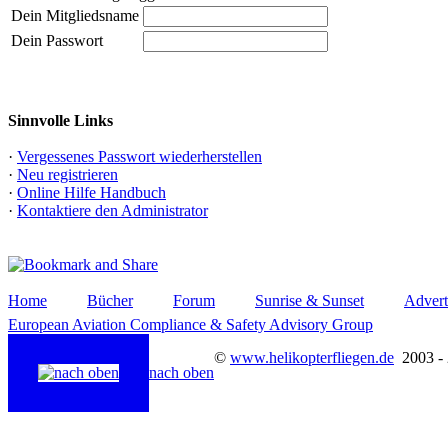
Dein Mitgliedsname
Dein Passwort
Sinnvolle Links
·
Vergessenes Passwort wiederherstellen
·
Neu registrieren
·
Online Hilfe Handbuch
·
Kontaktiere den Administrator
Home
Bücher
Forum
Sunrise & Sunset
Advert
European Aviation Compliance & Safety Advisory Group
©
www.helikopterfliegen.de
2003 -
nach oben