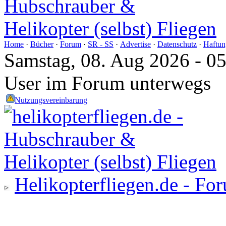
Home
·
Bücher
·
Forum
·
SR - SS
·
Advertise
·
Datenschutz
·
Haftun
Samstag, 08. Aug 2026 - 0
User im Forum unterwegs
Nutzungsvereinbarung
Helikopterfliegen.de - Fo