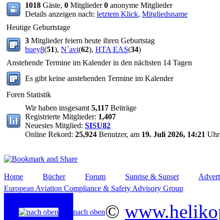
1018
Gäste,
0
Mitglieder
0
anonyme Mitglieder
Details anzeigen nach:
letztem Klick
,
Mitgliedsname
Heutige Geburtstage
3
Mitglieder feiern heute ihren Geburtstag
huey8
(
51
),
N´avi
(
62
),
HTA EAS
(
34
)
Anstehende Termine im Kalender in den nächsten 14 Tagen
Es gibt keine anstehenden Termine im Kalender
Foren Statistik
Wir haben insgesamt
5,117
Beiträge
Registrierte Mitglieder:
1,407
Neuestes Mitglied:
SISU82
Online Rekord:
25,924
Benutzer, am
19. Juli 2026, 14:21
Uhr
Home
Bücher
Forum
Sunrise & Sunset
Advert
European Aviation Compliance & Safety Advisory Group
©
www.helikop
nach oben