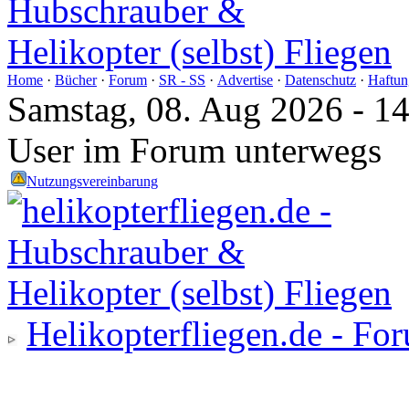
Home
·
Bücher
·
Forum
·
SR - SS
·
Advertise
·
Datenschutz
·
Haftun
Samstag, 08. Aug 2026 - 1
User im Forum unterwegs
Nutzungsvereinbarung
Helikopterfliegen.de - Fo