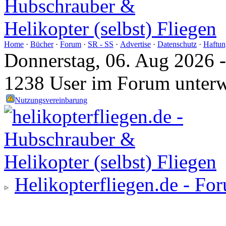
Home
·
Bücher
·
Forum
·
SR - SS
·
Advertise
·
Datenschutz
·
Haftun
Donnerstag, 06. Aug 2026 
1238 User im Forum unter
Nutzungsvereinbarung
Helikopterfliegen.de - Fo