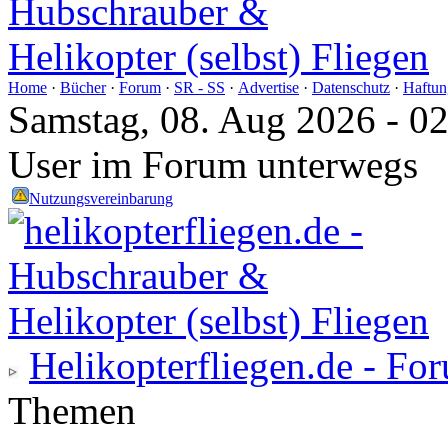
Home
·
Bücher
·
Forum
·
SR - SS
·
Advertise
·
Datenschutz
·
Haftun
Samstag, 08. Aug 2026 - 0
User im Forum unterwegs
Nutzungsvereinbarung
Helikopterfliegen.de - Fo
Themen