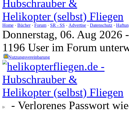
Home
·
Bücher
·
Forum
·
SR - SS
·
Advertise
·
Datenschutz
·
Haftun
Donnerstag, 06. Aug 2026 
1196 User im Forum unter
Nutzungsvereinbarung
- Verlorenes Passwort wie