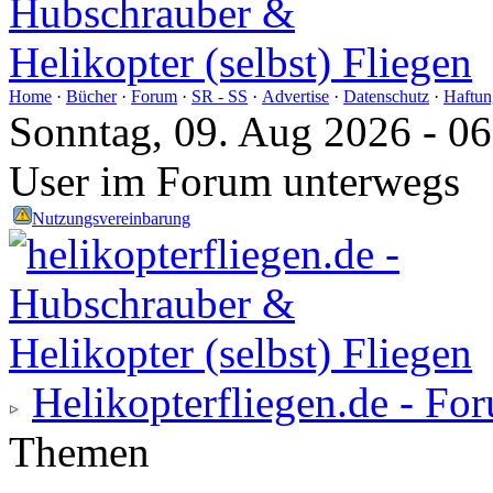
Home
·
Bücher
·
Forum
·
SR - SS
·
Advertise
·
Datenschutz
·
Haftun
Sonntag, 09. Aug 2026 - 0
User im Forum unterwegs
Nutzungsvereinbarung
Helikopterfliegen.de - Fo
Themen