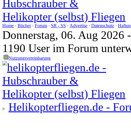
Home
·
Bücher
·
Forum
·
SR - SS
·
Advertise
·
Datenschutz
·
Haftun
Donnerstag, 06. Aug 2026 
1190 User im Forum unter
Nutzungsvereinbarung
Helikopterfliegen.de - Fo