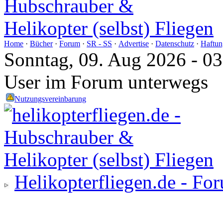
Home
·
Bücher
·
Forum
·
SR - SS
·
Advertise
·
Datenschutz
·
Haftun
Sonntag, 09. Aug 2026 - 0
User im Forum unterwegs
Nutzungsvereinbarung
Helikopterfliegen.de - Fo