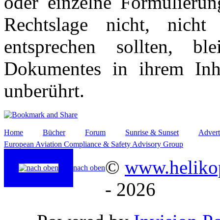
oder einzelne Formulierun
Rechtslage nicht, nicht
entsprechen sollten, b
Dokumentes in ihrem Inha
unberührt.
Home
Bücher
Forum
Sunrise & Sunset
Advert
European Aviation Compliance & Safety Advisory Group
©
www.helikop
nach oben
- 2026