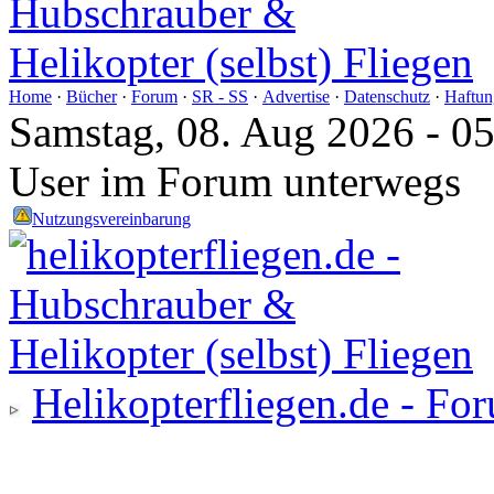
Home
·
Bücher
·
Forum
·
SR - SS
·
Advertise
·
Datenschutz
·
Haftun
Samstag, 08. Aug 2026 - 0
User im Forum unterwegs
Nutzungsvereinbarung
Helikopterfliegen.de - Fo