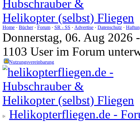
Home
·
Bücher
·
Forum
·
SR - SS
·
Advertise
·
Datenschutz
·
Haftun
Donnerstag, 06. Aug 2026 
1103 User im Forum unter
Nutzungsvereinbarung
Helikopterfliegen.de - Fo