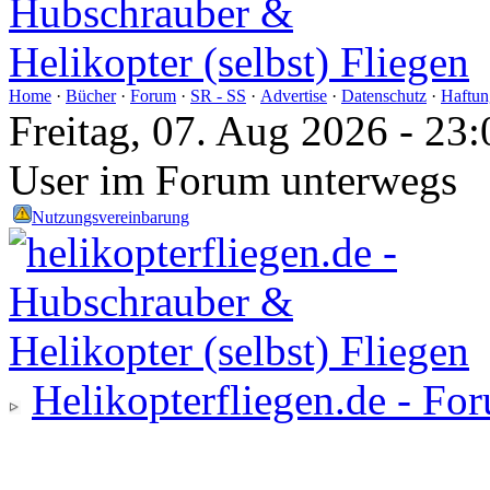
Home
·
Bücher
·
Forum
·
SR - SS
·
Advertise
·
Datenschutz
·
Haftun
Freitag, 07. Aug 2026 - 2
User im Forum unterwegs
Nutzungsvereinbarung
Helikopterfliegen.de - Fo