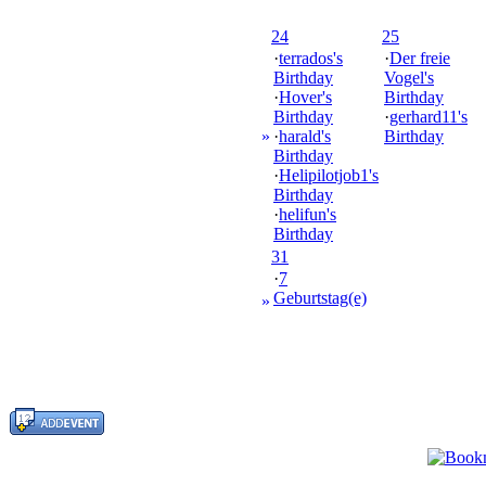
24
25
·
terrados's
·
Der freie
Birthday
Vogel's
·
Hover's
Birthday
Birthday
·
gerhard11's
»
·
harald's
Birthday
Birthday
·
Helipilotjob1's
Birthday
·
helifun's
Birthday
31
·
7
Geburtstag(e)
»