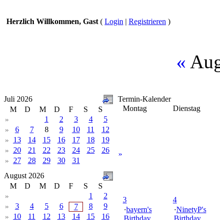
Herzlich Willkommen, Gast
(
Login
|
Registrieren
)
«
Aug
Juli 2026
Termin-Kalender
Montag
Dienstag
M
D
M
D
F
S
S
1
2
3
4
5
»
6
7
8
9
10
11
12
»
13
14
15
16
17
18
19
»
20
21
22
23
24
25
26
»
»
27
28
29
30
31
»
August 2026
M
D
M
D
F
S
S
1
2
»
3
4
3
4
5
6
8
9
»
7
·
bayern's
·
NinetyP's
10
11
12
13
14
15
16
»
Birthday
Birthday