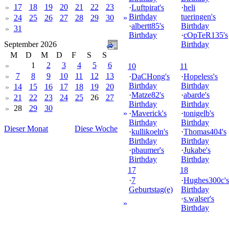
17
18
19
20
21
22
23
»
·
Luftpirat's
·
heli
Birthday
tueringen's
24
25
26
27
28
29
30
»
»
·
albertt85's
Birthday
31
»
Birthday
·
cOpTeR135's
September 2026
Birthday
M
D
M
D
F
S
S
1
2
3
4
5
6
»
10
11
7
8
9
10
11
12
13
»
·
DaCHong's
·
Hopeless's
Birthday
Birthday
14
15
16
17
18
19
20
»
·
Matze82's
·
abarde's
21
22
23
24
25
26
27
»
Birthday
Birthday
28
29
30
»
»
·
Maverick's
·
tonigelb's
Birthday
Birthday
Dieser Monat
Diese Woche
·
kullikoeln's
·
Thomas404's
Birthday
Birthday
·
pbaumer's
·
Jukabe's
Birthday
Birthday
17
18
·
7
·
Hughes300c's
Geburtstag(e)
Birthday
·
s.walser's
»
Birthday