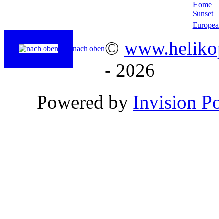
Home
Sunset
Europea
©
www.helikop
nach oben
- 2026
Powered by
Invision P