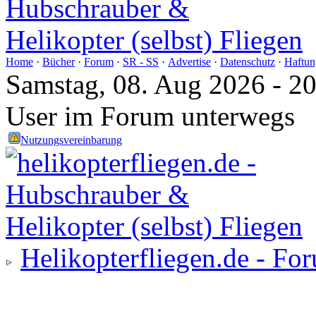
Home
·
Bücher
·
Forum
·
SR - SS
·
Advertise
·
Datenschutz
·
Haftun
Samstag, 08. Aug 2026 - 2
User im Forum unterwegs
Nutzungsvereinbarung
Helikopterfliegen.de - Fo