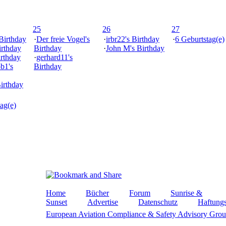
25
26
27
 Birthday
·
Der freie Vogel's
·
irbr22's Birthday
·
6 Geburtstag(e)
irthday
Birthday
·
John M's Birthday
irthday
·
gerhard11's
ob1's
Birthday
Birthday
ag(e)
Home
Bücher
Forum
Sunrise &
Sunset
Advertise
Datenschutz
Haftungs
European Aviation Compliance & Safety Advisory Gro