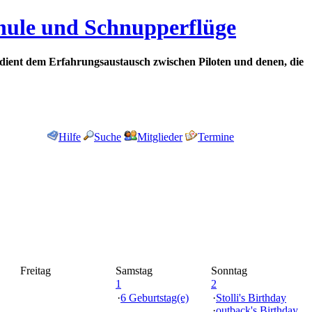
chule und Schnupperflüge
dient dem Erfahrungsaustausch zwischen Piloten und denen, die
Hilfe
Suche
Mitglieder
Termine
Freitag
Samstag
Sonntag
1
2
·
6 Geburtstag(e)
·
Stolli's Birthday
·
outback's Birthday