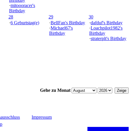
Birthday
·
mitoooracer's
Birthday
28
29
30
·
6 Geburtstag(e)
·
BellFan's Birthday
·
dafduf's Birthday
·
Michael67's
·
Loachpilot1982's
Birthday
Birthday
·
straterplt's Birthday
Gehe zu Monat
ausschluss
Impressum
up