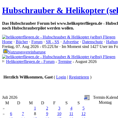
Hubschrauber & Helikopter (sel
Das Hubschrauber Forum bei www.helikopterfliegen.de - Hubsch
noch Hubschrauberpilot werden wollen.
Home
·
Bücher
·
Forum
·
SR - SS
·
Advertise
·
Datenschutz
·
Haftun
Freitag, 07. Aug 2026 - 05:22Uhr · Im Moment sind 1427 User im F
Nutzungsvereinbarung
Helikopterfliegen.de - Forum
-
Termine
- August 2026
Herzlich Willkommen, Gast
(
Login
|
Registrieren
)
Juli 2026
Termin-Kalend
Montag
M
D
M
D
F
S
S
1
2
3
4
5
»
6
7
8
9
10
11
12
»