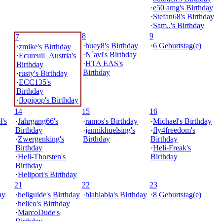
·
e50 amg's Birthday
·
Stefan68's Birthday
·
Sam..'s Birthday
8
9
7
·
huey8's Birthday
·
6 Geburtstag(e)
·
zmike's Birthday
·
N´avi's Birthday
·
Ecureuil_Austria's
·
HTA EAS's
Birthday
Birthday
·
rusty's Birthday
·
ECC135's
Birthday
·
flopipop's Birthday
14
15
16
's
·
Jahrgang66's
·
ramos's Birthday
·
Michael's Birthday
Birthday
·
jannikhuelsing's
·
fly4freedom's
·
Zwergenking's
Birthday
Birthday
Birthday
·
Heli-Freak's
·
Heli-Thorsten's
Birthday
Birthday
·
Heliport's Birthday
21
22
23
ay
·
heliguide's Birthday
·
blablabla's Birthday
·
8 Geburtstag(e)
·
helico's Birthday
·
MarcoDude's