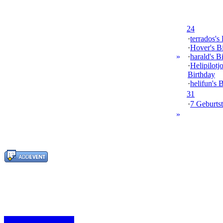
24
·
terrados's
·
Hover's B
»
·
harald's B
·
Helipilotj
Birthday
·
helifun's 
31
·
7 Geburtst
»