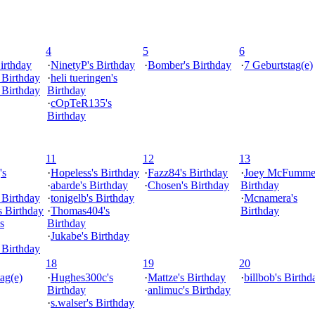
4
5
6
irthday
·
NinetyP's Birthday
·
Bomber's Birthday
·
7 Geburtstag(e)
s Birthday
·
heli tueringen's
s Birthday
Birthday
·
cOpTeR135's
Birthday
11
12
13
's
·
Hopeless's Birthday
·
Fazz84's Birthday
·
Joey McFummel
·
abarde's Birthday
·
Chosen's Birthday
Birthday
 Birthday
·
tonigelb's Birthday
·
Mcnamera's
s Birthday
·
Thomas404's
Birthday
s
Birthday
·
Jukabe's Birthday
 Birthday
18
19
20
ag(e)
·
Hughes300c's
·
Mattze's Birthday
·
billbob's Birthd
Birthday
·
anlimuc's Birthday
·
s.walser's Birthday