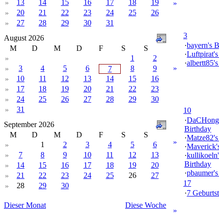
13
14
15
16
17
18
19
»
»
20
21
22
23
24
25
26
»
27
28
29
30
31
»
3
August 2026
·
bayern's B
M
D
M
D
F
S
S
·
Luftpirat'
1
2
»
·
albertt85'
3
4
5
6
8
9
»
»
7
10
11
12
13
14
15
16
»
17
18
19
20
21
22
23
»
24
25
26
27
28
29
30
»
31
»
10
·
DaCHong
September 2026
Birthday
M
D
M
D
F
S
S
·
Matze82's
»
1
2
3
4
5
6
»
·
Maverick'
7
8
9
10
11
12
13
»
·
kullikoeln'
Birthday
14
15
16
17
18
19
20
»
·
pbaumer's
21
22
23
24
25
26
27
»
17
28
29
30
»
·
7 Geburtst
Dieser Monat
Diese Woche
»