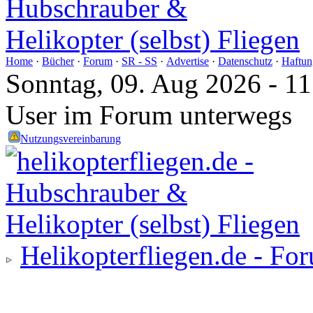
Home
·
Bücher
·
Forum
·
SR - SS
·
Advertise
·
Datenschutz
·
Haftun
Sonntag, 09. Aug 2026 - 1
User im Forum unterwegs
Nutzungsvereinbarung
Helikopterfliegen.de - Fo