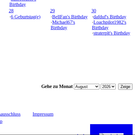
Birthday
28
29
30
·
6 Geburtstag(e)
·
BellFan's Birthday
·
dafduf's Birthday
·
Michael67's
·
Loachpilot1982's
Birthday
Birthday
·
straterplt's Birthday
Gehe zu Monat
ausschluss
Impressum
up