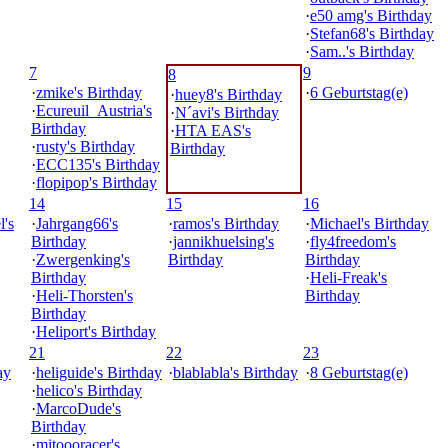
·
e50 amg's Birthday
·
Stefan68's Birthday
·
Sam..'s Birthday
7
9
8
·
zmike's Birthday
·
6 Geburtstag(e)
·
huey8's Birthday
·
Ecureuil_Austria's
·
N´avi's Birthday
Birthday
·
HTA EAS's
·
rusty's Birthday
Birthday
·
ECC135's Birthday
·
flopipop's Birthday
14
15
16
's
·
Jahrgang66's
·
ramos's Birthday
·
Michael's Birthday
Birthday
·
jannikhuelsing's
·
fly4freedom's
·
Zwergenking's
Birthday
Birthday
Birthday
·
Heli-Freak's
·
Heli-Thorsten's
Birthday
Birthday
·
Heliport's Birthday
21
22
23
ay
·
heliguide's Birthday
·
blablabla's Birthday
·
8 Geburtstag(e)
·
helico's Birthday
·
MarcoDude's
Birthday
·
mitoooracer's