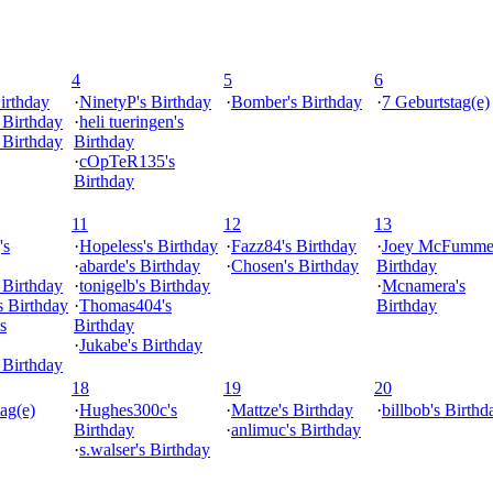
4
5
6
irthday
·
NinetyP's Birthday
·
Bomber's Birthday
·
7 Geburtstag(e)
s Birthday
·
heli tueringen's
s Birthday
Birthday
·
cOpTeR135's
Birthday
11
12
13
's
·
Hopeless's Birthday
·
Fazz84's Birthday
·
Joey McFummel
·
abarde's Birthday
·
Chosen's Birthday
Birthday
 Birthday
·
tonigelb's Birthday
·
Mcnamera's
s Birthday
·
Thomas404's
Birthday
s
Birthday
·
Jukabe's Birthday
 Birthday
18
19
20
ag(e)
·
Hughes300c's
·
Mattze's Birthday
·
billbob's Birthd
Birthday
·
anlimuc's Birthday
·
s.walser's Birthday