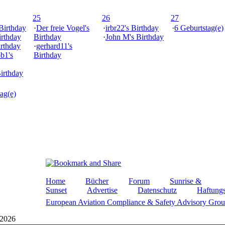
25
26
27
 Birthday
·
Der freie Vogel's
·
irbr22's Birthday
·
6 Geburtstag(e)
irthday
Birthday
·
John M's Birthday
irthday
·
gerhard11's
ob1's
Birthday
Birthday
ag(e)
Home
Bücher
Forum
Sunrise &
Sunset
Advertise
Datenschutz
Haftungs
European Aviation Compliance & Safety Advisory Gro
 2026