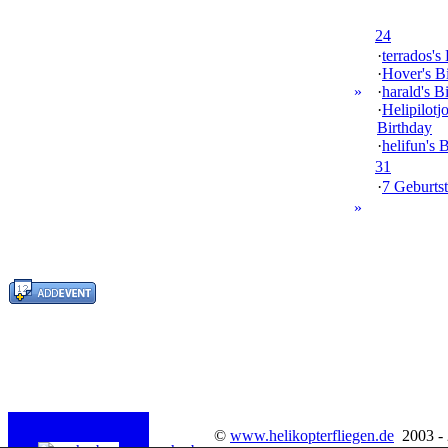
24
·
terrados's
·
Hover's B
»
·
harald's B
·
Helipilotj
Birthday
·
helifun's 
31
·
7 Geburtst
»
©
www.helikopterfliegen.de
2003 -