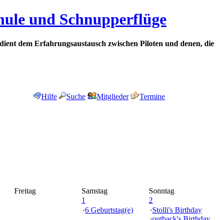
chule und Schnupperflüge
dient dem Erfahrungsaustausch zwischen Piloten und denen, die
Hilfe
Suche
Mitglieder
Termine
Freitag
Samstag
Sonntag
1
2
·
6 Geburtstag(e)
·
Stolli's Birthday
·
outback's Birthday