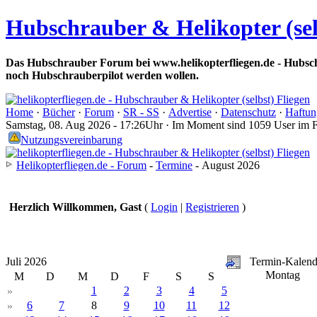
Hubschrauber & Helikopter (sel
Das Hubschrauber Forum bei www.helikopterfliegen.de - Hubsch
noch Hubschrauberpilot werden wollen.
Home
·
Bücher
·
Forum
·
SR - SS
·
Advertise
·
Datenschutz
·
Haftun
Samstag, 08. Aug 2026 - 17:26Uhr · Im Moment sind 1059 User im 
Nutzungsvereinbarung
Helikopterfliegen.de - Forum
-
Termine
- August 2026
Herzlich Willkommen, Gast
(
Login
|
Registrieren
)
Juli 2026
Termin-Kalend
Montag
M
D
M
D
F
S
S
1
2
3
4
5
»
6
7
8
9
10
11
12
»