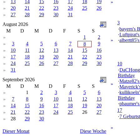
13
14
15
16
17
18
19
»
»
20
21
22
23
24
25
26
»
27
28
29
30
31
»
3
August 2026
·
bayern's B
M
D
M
D
F
S
S
·
Luftpirat'
1
2
»
»
·
albertt85'
3
4
5
6
7
9
»
8
10
11
12
13
14
15
16
»
17
18
19
20
21
22
23
»
24
25
26
27
28
29
30
»
10
31
·
DaCHong
»
Birthday
September 2026
·
Matze82's
»
M
D
M
D
F
S
S
·
Maverick'
1
2
3
4
5
6
·
kullikoeln'
»
Birthday
7
8
9
10
11
12
13
»
·
pbaumer's
14
15
16
17
18
19
20
»
17
21
22
23
24
25
26
27
»
·
7 Geburtst
28
29
30
»
»
Dieser Monat
Diese Woche