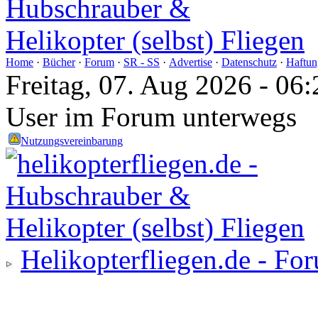
Home
·
Bücher
·
Forum
·
SR - SS
·
Advertise
·
Datenschutz
·
Haftun
Freitag, 07. Aug 2026 - 0
User im Forum unterwegs
Nutzungsvereinbarung
Helikopterfliegen.de - Fo