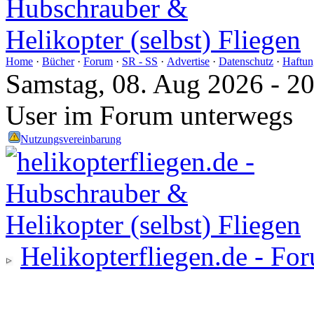
Home
·
Bücher
·
Forum
·
SR - SS
·
Advertise
·
Datenschutz
·
Haftun
Samstag, 08. Aug 2026 - 2
User im Forum unterwegs
Nutzungsvereinbarung
Helikopterfliegen.de - Fo