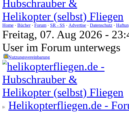
Home
·
Bücher
·
Forum
·
SR - SS
·
Advertise
·
Datenschutz
·
Haftun
Freitag, 07. Aug 2026 - 2
User im Forum unterwegs
Nutzungsvereinbarung
Helikopterfliegen.de - Fo