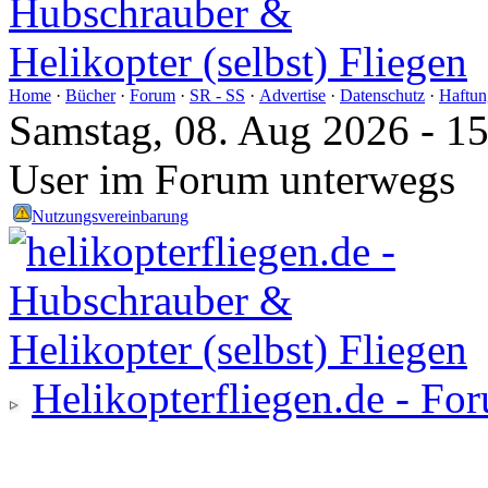
Home
·
Bücher
·
Forum
·
SR - SS
·
Advertise
·
Datenschutz
·
Haftun
Samstag, 08. Aug 2026 - 1
User im Forum unterwegs
Nutzungsvereinbarung
Helikopterfliegen.de - Fo