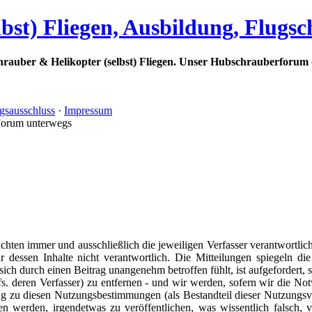
bst) Fliegen, Ausbildung, Flugs
rauber & Helikopter (selbst) Fliegen. Unser Hubschrauberforum 
gsausschluss
·
Impressum
Forum unterwegs
ichten immer und ausschließlich die jeweiligen Verfasser verantwortlic
ür dessen Inhalte nicht verantwortlich. Die Mitteilungen spiegeln d
ich durch einen Beitrag unangenehm betroffen fühlt, ist aufgefordert,
s. deren Verfasser) zu entfernen - und wir werden, sofern wir die Notw
u diesen Nutzungsbestimmungen (als Bestandteil dieser Nutzungsve
 werden, irgendetwas zu veröffentlichen, was wissentlich falsch, ver