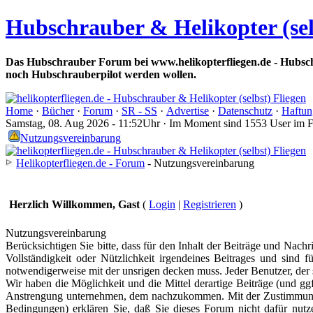
Hubschrauber & Helikopter (sel
Das Hubschrauber Forum bei www.helikopterfliegen.de - Hubsch
noch Hubschrauberpilot werden wollen.
Home
·
Bücher
·
Forum
·
SR - SS
·
Advertise
·
Datenschutz
·
Haftun
Samstag, 08. Aug 2026 - 11:52Uhr · Im Moment sind 1553 User im 
Nutzungsvereinbarung
Helikopterfliegen.de - Forum
- Nutzungsvereinbarung
Herzlich Willkommen, Gast
(
Login
|
Registrieren
)
Nutzungsvereinbarung
Berücksichtigen Sie bitte, dass für den Inhalt der Beiträge und Nachr
Vollständigkeit oder Nützlichkeit irgendeines Beitrages und sind f
notwendigerweise mit der unsrigen decken muss. Jeder Benutzer, der s
Wir haben die Möglichkeit und die Mittel derartige Beiträge (und ggf
Anstrengung unternehmen, dem nachzukommen. Mit der Zustimmung z
Bedingungen) erklären Sie, daß Sie dieses Forum nicht dafür nutzen