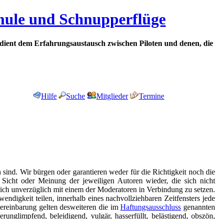
chule und Schnupperflüge
dient dem Erfahrungsaustausch zwischen Piloten und denen, die
Hilfe
Suche
Mitglieder
Termine
h sind. Wir bürgen oder garantieren weder für die Richtigkeit noch die
ie Sicht oder Meinung der jeweiligen Autoren wieder, die sich nicht
 sich unverzüglich mit einem der Moderatoren in Verbindung zu setzen.
endigkeit teilen, innerhalb eines nachvollziehbaren Zeitfensters jede
reinbarung gelten desweiteren die im
Haftungsausschluss
genannten
unglimpfend, beleidigend, vulgär, hasserfüllt, belästigend, obszön,