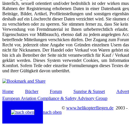
lästerlich, sexuell orientiert und/oder bedrohlich ist oder wirken 
Rahmen der Registrierung erhobenen Daten in einer Datenbank gespe
Beiträge, Bilder, Artikel, Profileinstellungen und sonstigen eig
deshalb auf ein Löschrecht dieser Daten verzichtet wird. Sie räumen
zu verschieben oder zu sperren. Sie stimmen ferner zu, dass Sie kei
Verwendung von Fremdmaterial ist Ihnen urheberrechtlich erlaub
Eigenschutzes vor Mißbrauch), ebenso daß zu jedem angelegten Acc
betreffende Mitteilungen verschicken dürfen. Der Zugang zum Forum 
Recht vor, jederzeit ohne Angabe von Gründen einzelnen Usern das 
nicht für Nicknamen. Der Handel oder Verkauf von Waren gehört nic
bin ich als Betreiber der Seite nicht verantwortlich für Kauf / Verk
geklärt werden. Dieses System verwendet Cookies, um Information
Komfort. Sofern Teile oder einzelne Formulierungen dieses Textes der
und ihrer Gültigkeit davon unberührt.
Home
Bücher
Forum
Sunrise & Sunset
Advert
European Aviation Compliance & Safety Advisory Group
©
www.helikopterfliegen.de
2003 -
nach oben