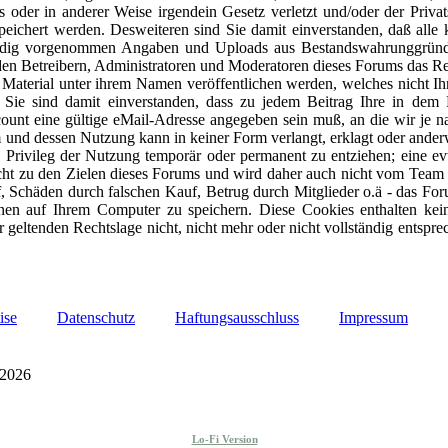
muss oder in anderer Weise irgendein Gesetz verletzt und/oder der Priv
ichert werden. Desweiteren sind Sie damit einverstanden, daß alle kü
enhändig vorgenommen Angaben und Uploads aus Bestandswahrunggründe
 den Betreibern, Administratoren und Moderatoren dieses Forums das Re
n Material unter ihrem Namen veröffentlichen werden, welches nicht Ih
t. Sie sind damit einverstanden, dass zu jedem Beitrag Ihre in de
ount eine gültige eMail-Adresse angegeben sein muß, an die wir je 
und dessen Nutzung kann in keiner Form verlangt, erklagt oder anderwe
Privileg der Nutzung temporär oder permanent zu entziehen; eine evt
ht zu den Zielen dieses Forums und wird daher auch nicht vom Team u
auf, Schäden durch falschen Kauf, Betrug durch Mitglieder o.ä - das For
en auf Ihrem Computer zu speichern. Diese Cookies enthalten keine
 geltenden Rechtslage nicht, nicht mehr oder nicht vollständig entsprec
ise
Datenschutz
Haftungsausschluss
Impressum
 2026
Lo-Fi Version