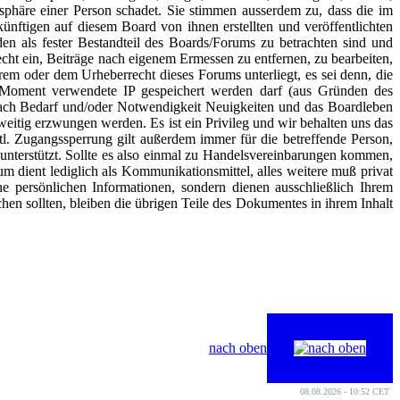
atsphäre einer Person schadet. Sie stimmen ausserdem zu, dass die im
nftigen auf diesem Board von ihnen erstellten und veröffentlichten
n als fester Bestandteil des Boards/Forums zu betrachten sind und
cht ein, Beiträge nach eigenem Ermessen zu entfernen, zu bearbeiten,
rem oder dem Urheberrecht dieses Forums unterliegt, es sei denn, die
m Moment verwendete IP gespeichert werden darf (aus Gründen des
nach Bedarf und/oder Notwendigkeit Neuigkeiten und das Boardleben
itig erzwungen werden. Es ist ein Privileg und wir behalten uns das
l. Zugangssperrung gilt außerdem immer für die betreffende Person,
nterstützt. Sollte es also einmal zu Handelsvereinbarungen kommen,
um dient lediglich als Kommunikationsmittel, alles weitere muß privat
 persönlichen Informationen, sondern dienen ausschließlich Ihrem
hen sollten, bleiben die übrigen Teile des Dokumentes in ihrem Inhalt
nach oben
08.08.2026 - 10:52 CET