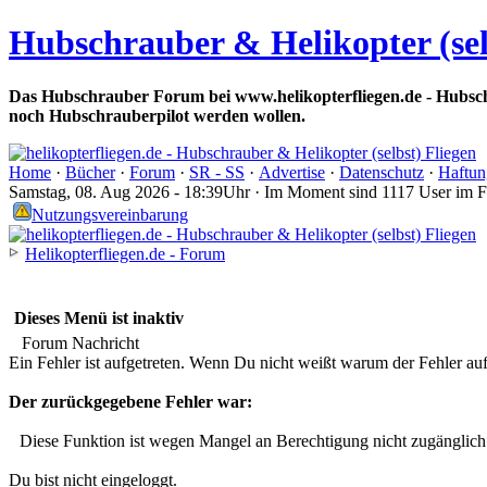
Hubschrauber & Helikopter (sel
Das Hubschrauber Forum bei www.helikopterfliegen.de - Hubsch
noch Hubschrauberpilot werden wollen.
Home
·
Bücher
·
Forum
·
SR - SS
·
Advertise
·
Datenschutz
·
Haftun
Samstag, 08. Aug 2026 - 18:39Uhr · Im Moment sind 1117 User im 
Nutzungsvereinbarung
Helikopterfliegen.de - Forum
Dieses Menü ist inaktiv
Forum Nachricht
Ein Fehler ist aufgetreten. Wenn Du nicht weißt warum der Fehler aufge
Der zurückgegebene Fehler war:
Diese Funktion ist wegen Mangel an Berechtigung nicht zugänglich
Du bist nicht eingeloggt.