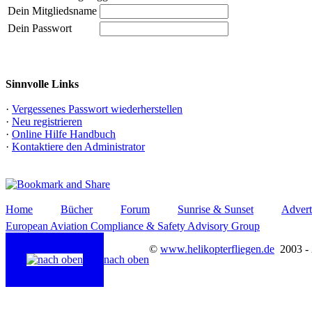
Dein Mitgliedsname
Dein Passwort
Sinnvolle Links
·
Vergessenes Passwort wiederherstellen
·
Neu registrieren
·
Online Hilfe Handbuch
·
Kontaktiere den Administrator
Home
Bücher
Forum
Sunrise & Sunset
Advert
European Aviation Compliance & Safety Advisory Group
©
www.helikopterfliegen.de
2003 -
nach oben