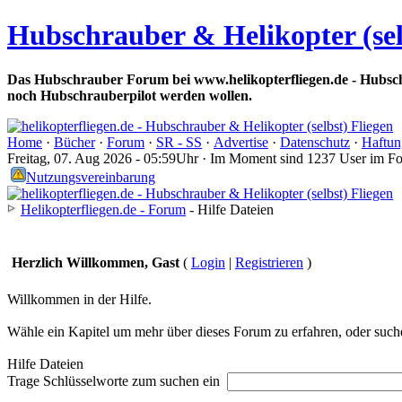
Hubschrauber & Helikopter (sel
Das Hubschrauber Forum bei www.helikopterfliegen.de - Hubsch
noch Hubschrauberpilot werden wollen.
Home
·
Bücher
·
Forum
·
SR - SS
·
Advertise
·
Datenschutz
·
Haftun
Freitag, 07. Aug 2026 - 05:59Uhr · Im Moment sind 1237 User im F
Nutzungsvereinbarung
Helikopterfliegen.de - Forum
- Hilfe Dateien
Herzlich Willkommen, Gast
(
Login
|
Registrieren
)
Willkommen in der Hilfe.
Wähle ein Kapitel um mehr über dieses Forum zu erfahren, oder suche
Hilfe Dateien
Trage Schlüsselworte zum suchen ein