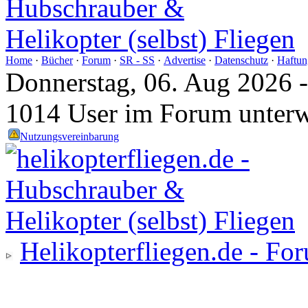
Home
·
Bücher
·
Forum
·
SR - SS
·
Advertise
·
Datenschutz
·
Haftun
Donnerstag, 06. Aug 2026 
1014 User im Forum unter
Nutzungsvereinbarung
Helikopterfliegen.de - Fo