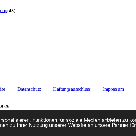
ipop
(
43
)
ise
Datenschutz
Haftungsausschluss
Impressum
 2026
onalisieren, Funktionen für soziale Medien anbieten zu kön
nen zu Ihrer Nutzung unserer Website an unsere Partner fü
Lo-Fi Version
Powered by
Invision Power Board
© 2026
IPS, Inc.