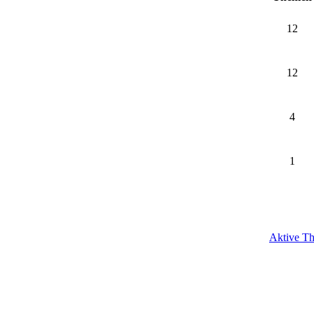
12
12
4
1
Aktive T