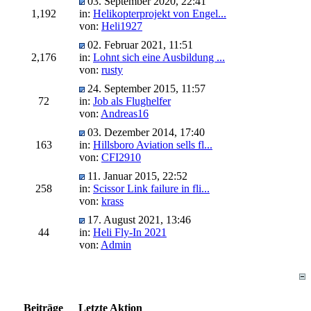
03. September 2020, 22:41
1,192
in:
Helikopterprojekt von Engel...
von:
Heli1927
02. Februar 2021, 11:51
2,176
in:
Lohnt sich eine Ausbildung ...
von:
rusty
24. September 2015, 11:57
72
in:
Job als Flughelfer
von:
Andreas16
03. Dezember 2014, 17:40
163
in:
Hillsboro Aviation sells fl...
von:
CFI2910
11. Januar 2015, 22:52
258
in:
Scissor Link failure in fli...
von:
krass
17. August 2021, 13:46
44
in:
Heli Fly-In 2021
von:
Admin
Beiträge
Letzte Aktion