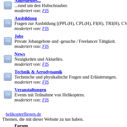
Allgemeines...
...rund um den Hubschrauber.
moderiert von:
FIS
Ausbildung
Fragen zur Ausbildung [(PPL(H), CPL(H), FI(H), TRI(H), C
moderiert von:
FIS
Jobs
Private Jobangebote und -gesuche / Freelancer Tätigkeit.
moderiert von:
FIS
News
Neuigkeiten und Aktuelles.
moderiert von:
FIS
Technik & Aerodynamik
Technische und physikalische Fragen und Erläuterungen.
moderiert von:
FIS
Veranstaltungen
Events mit Teilnahme von Helikoptern.
moderiert von:
FIS
helikopterfliegen.de
Themen, die mit dieser Website zu tun haben.
Forum