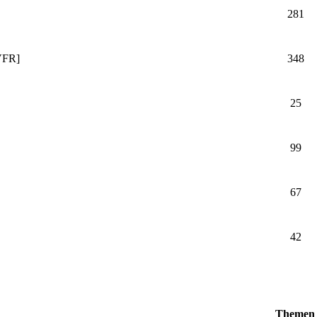
281
VFR]
348
25
99
67
42
Themen