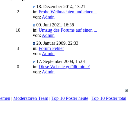
18. Dezember 2014, 13:21
2
in:
Frohe Weihnachten und einen...
von:
Admin
09. Juni 2021, 16:38
10
in:
Umzug des Forums auf einen ...
von:
Admin
20. Januar 2009, 22:33
3
in:
Forum-Fehler
von:
Admin
17. September 2004, 15:01
0
in:
Diese Website gefällt mir...?
von:
Admin
hemen
|
Moderatoren Team
|
Top-10 Poster heute
|
Top-10 Poster total