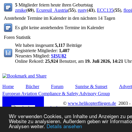
5
Mitglieder feiern heute ihren Geburtstag
zmike
(
69
),
Ecureuil_Austria
(
55
),
rusty
(
43
),
ECC135
(
55
),
flop
Anstehende Termine im Kalender in den nächsten 14 Tagen
Es gibt keine anstehenden Termine im Kalender
Foren Statistik
Wir haben insgesamt
5,117
Beiträge
Registrierte Mitglieder:
1,407
Neuestes Mitglied:
SISU82
Online Rekord:
25,924
Benutzer, am
19. Juli 2026, 14:21
Uhr
Home
Bücher
Forum
Sunrise & Sunset
Advert
European Aviation Compliance & Safety Advisory Group
©
www.helikopterfliegen.de
2003 -
nach oben
Wir verwenden Cookies, um Inhalte und Anzeigen zu pers
Website zu analysieren. Außerdem geben wir Informatio
Analysen weiter.
Details ansehen