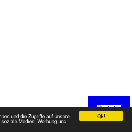
nach oben
Ok!
nen und die Zugriffe auf unsere
r soziale Medien, Werbung und
07.08.2026 - 22:47 CET