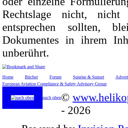
oder einzelne Formulierun
Rechtslage nicht, nicht
entsprechen sollten, b
Dokumentes in ihrem Inha
unberührt.
Home
Bücher
Forum
Sunrise & Sunset
Advert
European Aviation Compliance & Safety Advisory Group
©
www.helikop
nach oben
- 2026