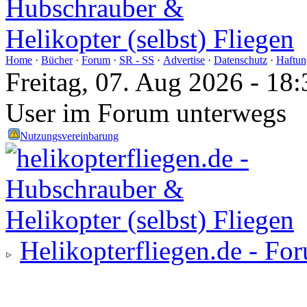
Home
·
Bücher
·
Forum
·
SR - SS
·
Advertise
·
Datenschutz
·
Haftun
Freitag, 07. Aug 2026 - 1
User im Forum unterwegs
Nutzungsvereinbarung
Helikopterfliegen.de - Fo