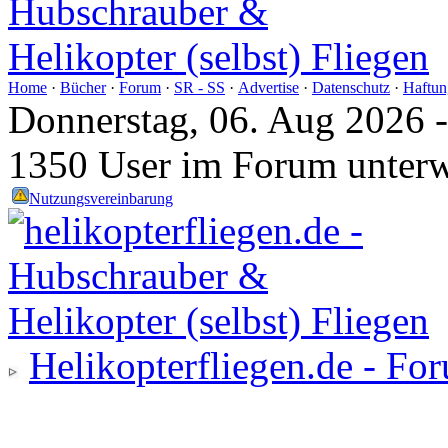
Home
·
Bücher
·
Forum
·
SR - SS
·
Advertise
·
Datenschutz
·
Haftun
Donnerstag, 06. Aug 2026 
1350 User im Forum unter
Nutzungsvereinbarung
Helikopterfliegen.de - Fo