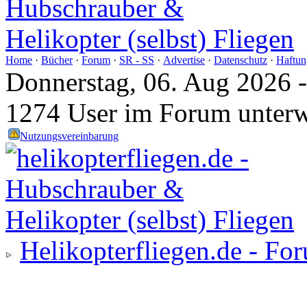
Home
·
Bücher
·
Forum
·
SR - SS
·
Advertise
·
Datenschutz
·
Haftun
Donnerstag, 06. Aug 2026 
1274 User im Forum unter
Nutzungsvereinbarung
Helikopterfliegen.de - Fo