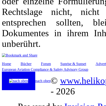
oder einzelne Formulierun
Rechtslage nicht, nicht
entsprechen sollten, b
Dokumentes in ihrem Inha
unberührt.
Home
Bücher
Forum
Sunrise & Sunset
Advert
European Aviation Compliance & Safety Advisory Group
©
www.helikop
nach oben
- 2026