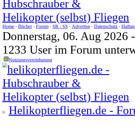
Home
·
Bücher
·
Forum
·
SR - SS
·
Advertise
·
Datenschutz
·
Haftun
Donnerstag, 06. Aug 2026 
1233 User im Forum unter
Nutzungsvereinbarung
Helikopterfliegen.de - Fo