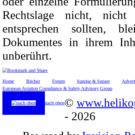
oder einzelne Formulierun
Rechtslage nicht, nicht
entsprechen sollten, b
Dokumentes in ihrem Inha
unberührt.
Home
Bücher
Forum
Sunrise & Sunset
Advert
European Aviation Compliance & Safety Advisory Group
©
www.helikop
nach oben
- 2026