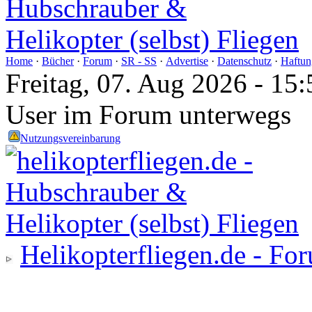
Home
·
Bücher
·
Forum
·
SR - SS
·
Advertise
·
Datenschutz
·
Haftun
Freitag, 07. Aug 2026 - 1
User im Forum unterwegs
Nutzungsvereinbarung
Helikopterfliegen.de - Fo