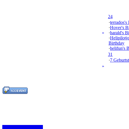
24
·
terrados's
·
Hover's B
»
·
harald's B
·
Helipilotj
Birthday
·
helifun's 
31
·
7 Geburtst
»