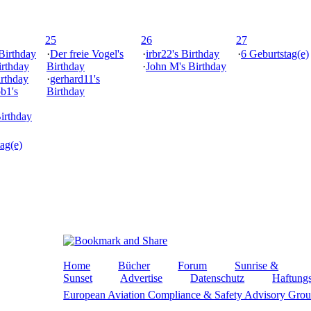
25
26
27
 Birthday
·
Der freie Vogel's
·
irbr22's Birthday
·
6 Geburtstag(e)
irthday
Birthday
·
John M's Birthday
irthday
·
gerhard11's
ob1's
Birthday
Birthday
ag(e)
Home
Bücher
Forum
Sunrise &
Sunset
Advertise
Datenschutz
Haftungs
European Aviation Compliance & Safety Advisory Gro