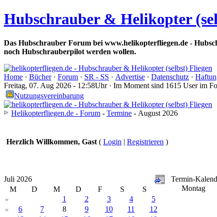
Hubschrauber & Helikopter (sel
Das Hubschrauber Forum bei www.helikopterfliegen.de - Hubsch
noch Hubschrauberpilot werden wollen.
Home
·
Bücher
·
Forum
·
SR - SS
·
Advertise
·
Datenschutz
·
Haftun
Freitag, 07. Aug 2026 - 12:58Uhr · Im Moment sind 1615 User im F
Nutzungsvereinbarung
Helikopterfliegen.de - Forum
-
Termine
- August 2026
Herzlich Willkommen, Gast
(
Login
|
Registrieren
)
Juli 2026
Termin-Kalend
Montag
M
D
M
D
F
S
S
1
2
3
4
5
»
6
7
8
9
10
11
12
»