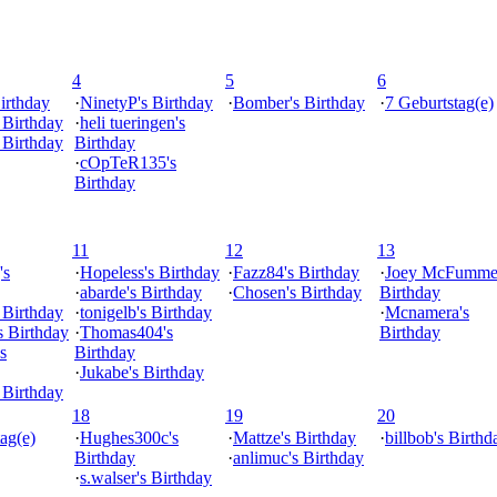
4
5
6
irthday
·
NinetyP's Birthday
·
Bomber's Birthday
·
7 Geburtstag(e)
s Birthday
·
heli tueringen's
s Birthday
Birthday
·
cOpTeR135's
Birthday
11
12
13
's
·
Hopeless's Birthday
·
Fazz84's Birthday
·
Joey McFummel
·
abarde's Birthday
·
Chosen's Birthday
Birthday
 Birthday
·
tonigelb's Birthday
·
Mcnamera's
s Birthday
·
Thomas404's
Birthday
s
Birthday
·
Jukabe's Birthday
 Birthday
18
19
20
ag(e)
·
Hughes300c's
·
Mattze's Birthday
·
billbob's Birthd
Birthday
·
anlimuc's Birthday
·
s.walser's Birthday