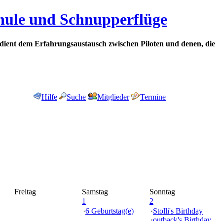
chule und Schnupperflüge
dient dem Erfahrungsaustausch zwischen Piloten und denen, die
Hilfe
Suche
Mitglieder
Termine
Freitag
Samstag
Sonntag
1
2
·
6 Geburtstag(e)
·
Stolli's Birthday
·
outback's Birthday