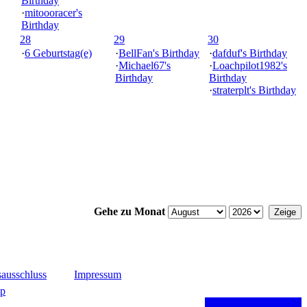
Birthday
·
mitoooracer's
Birthday
28
29
30
·
6 Geburtstag(e)
·
BellFan's Birthday
·
dafduf's Birthday
·
Michael67's
·
Loachpilot1982's
Birthday
Birthday
·
straterplt's Birthday
Gehe zu Monat
ausschluss
Impressum
up