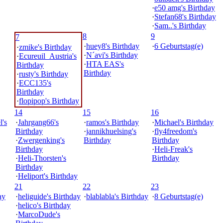
·
e50 amg's Birthday
·
Stefan68's Birthday
·
Sam..'s Birthday
8
9
7
·
huey8's Birthday
·
6 Geburtstag(e)
·
zmike's Birthday
·
N´avi's Birthday
·
Ecureuil_Austria's
·
HTA EAS's
Birthday
Birthday
·
rusty's Birthday
·
ECC135's
Birthday
·
flopipop's Birthday
14
15
16
's
·
Jahrgang66's
·
ramos's Birthday
·
Michael's Birthday
Birthday
·
jannikhuelsing's
·
fly4freedom's
·
Zwergenking's
Birthday
Birthday
Birthday
·
Heli-Freak's
·
Heli-Thorsten's
Birthday
Birthday
·
Heliport's Birthday
21
22
23
ay
·
heliguide's Birthday
·
blablabla's Birthday
·
8 Geburtstag(e)
·
helico's Birthday
·
MarcoDude's