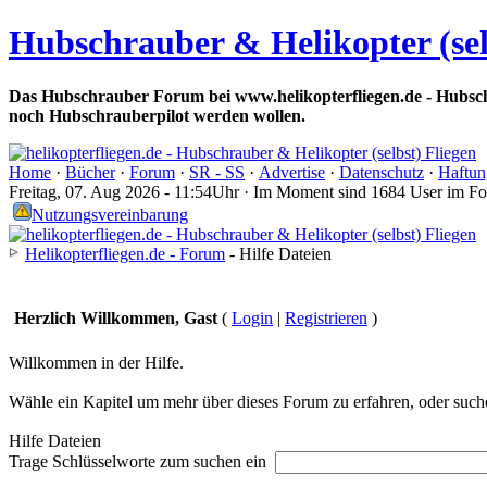
Hubschrauber & Helikopter (sel
Das Hubschrauber Forum bei www.helikopterfliegen.de - Hubsch
noch Hubschrauberpilot werden wollen.
Home
·
Bücher
·
Forum
·
SR - SS
·
Advertise
·
Datenschutz
·
Haftun
Freitag, 07. Aug 2026 - 11:54Uhr · Im Moment sind 1684 User im F
Nutzungsvereinbarung
Helikopterfliegen.de - Forum
- Hilfe Dateien
Herzlich Willkommen, Gast
(
Login
|
Registrieren
)
Willkommen in der Hilfe.
Wähle ein Kapitel um mehr über dieses Forum zu erfahren, oder suche
Hilfe Dateien
Trage Schlüsselworte zum suchen ein