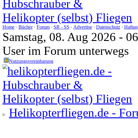
Home
·
Bücher
·
Forum
·
SR - SS
·
Advertise
·
Datenschutz
·
Haftun
Samstag, 08. Aug 2026 - 0
User im Forum unterwegs
Nutzungsvereinbarung
Helikopterfliegen.de - Fo