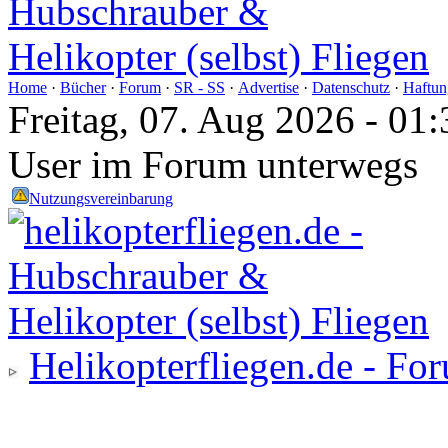
Home
·
Bücher
·
Forum
·
SR - SS
·
Advertise
·
Datenschutz
·
Haftun
Freitag, 07. Aug 2026 - 0
User im Forum unterwegs
Nutzungsvereinbarung
Helikopterfliegen.de - Fo