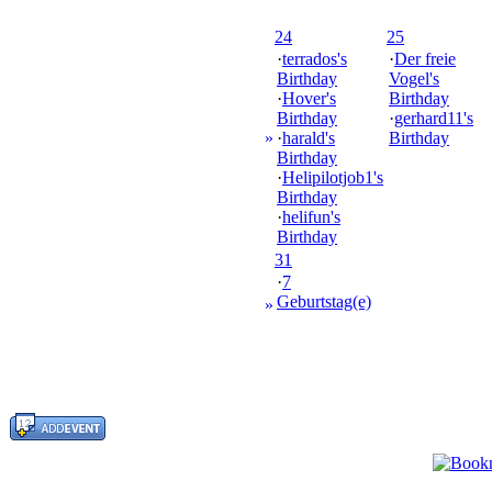
24
25
·
terrados's
·
Der freie
Birthday
Vogel's
·
Hover's
Birthday
Birthday
·
gerhard11's
»
·
harald's
Birthday
Birthday
·
Helipilotjob1's
Birthday
·
helifun's
Birthday
31
·
7
Geburtstag(e)
»