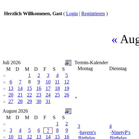
Herzlich Willkommen, Gast
(
Login
|
Registrieren
)
«
Aug
Juli 2026
Termin-Kalender
Montag
Dienstag
M
D
M
D
F
S
S
1
2
3
4
5
»
6
7
8
9
10
11
12
»
13
14
15
16
17
18
19
»
20
21
22
23
24
25
26
»
»
27
28
29
30
31
»
August 2026
M
D
M
D
F
S
S
1
2
»
3
4
3
4
5
6
8
9
»
7
·
bayern's
·
NinetyP's
10
11
12
13
14
15
16
»
Birthday
Birthday