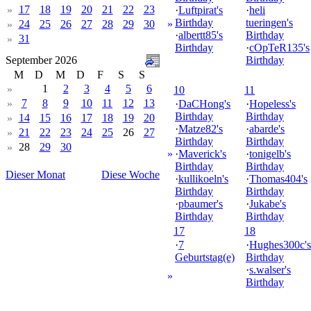
17
18
19
20
21
22
23
»
·
Luftpirat's
·
heli
Birthday
tueringen's
24
25
26
27
28
29
30
»
»
·
albertt85's
Birthday
31
»
Birthday
·
cOpTeR135's
September 2026
Birthday
M
D
M
D
F
S
S
1
2
3
4
5
6
»
10
11
7
8
9
10
11
12
13
»
·
DaCHong's
·
Hopeless's
Birthday
Birthday
14
15
16
17
18
19
20
»
·
Matze82's
·
abarde's
21
22
23
24
25
26
27
»
Birthday
Birthday
28
29
30
»
»
·
Maverick's
·
tonigelb's
Birthday
Birthday
Dieser Monat
Diese Woche
·
kullikoeln's
·
Thomas404's
Birthday
Birthday
·
pbaumer's
·
Jukabe's
Birthday
Birthday
17
18
·
7
·
Hughes300c's
Geburtstag(e)
Birthday
·
s.walser's
»
Birthday