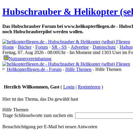
Hubschrauber & Helikopter (sel
Das Hubschrauber Forum bei www.helikopterfliegen.de - Hubsch
noch Hubschrauberpilot werden wollen.
Home
·
Bücher
·
Forum
·
SR - SS
·
Advertise
·
Datenschutz
·
Haftun
Freitag, 07. Aug 2026 - 08:00Uhr · Im Moment sind 1303 User im F
Nutzungsvereinbarung
Helikopterfliegen.de - Forum
-
Hilfe Themen
- Hilfe Themen
Herzlich Willkommen, Gast
(
Login
|
Registrieren
)
Hier ist das Thema, das Du gewählt hast
Hilfe Themen
Trage Schlüsselworte zum suchen ein
Benachrichtigung per E-Mail bei neuen Antworten