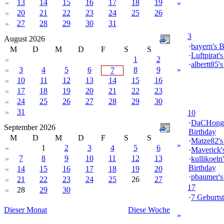
13
14
15
16
17
18
19
»
»
20
21
22
23
24
25
26
»
27
28
29
30
31
»
3
August 2026
·
bayern's B
M
D
M
D
F
S
S
·
Luftpirat'
1
2
»
·
albertt85'
3
4
5
6
8
9
»
»
7
10
11
12
13
14
15
16
»
17
18
19
20
21
22
23
»
24
25
26
27
28
29
30
»
31
»
10
·
DaCHong
September 2026
Birthday
M
D
M
D
F
S
S
·
Matze82's
»
1
2
3
4
5
6
»
·
Maverick'
7
8
9
10
11
12
13
»
·
kullikoeln'
Birthday
14
15
16
17
18
19
20
»
·
pbaumer's
21
22
23
24
25
26
27
»
17
28
29
30
»
·
7 Geburtst
Dieser Monat
Diese Woche
»