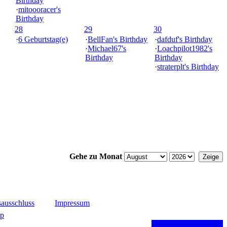
Birthday
·
mitoooracer's
Birthday
28
29
30
·
6 Geburtstag(e)
·
BellFan's Birthday
·
dafduf's Birthday
·
Michael67's
·
Loachpilot1982's
Birthday
Birthday
·
straterplt's Birthday
Gehe zu Monat
ausschluss
Impressum
up