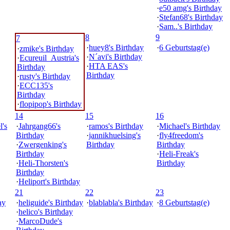
·
e50 amg's Birthday
·
Stefan68's Birthday
·
Sam..'s Birthday
8
9
7
·
huey8's Birthday
·
6 Geburtstag(e)
·
zmike's Birthday
·
N´avi's Birthday
·
Ecureuil_Austria's
·
HTA EAS's
Birthday
Birthday
·
rusty's Birthday
·
ECC135's
Birthday
·
flopipop's Birthday
14
15
16
's
·
Jahrgang66's
·
ramos's Birthday
·
Michael's Birthday
Birthday
·
jannikhuelsing's
·
fly4freedom's
·
Zwergenking's
Birthday
Birthday
Birthday
·
Heli-Freak's
·
Heli-Thorsten's
Birthday
Birthday
·
Heliport's Birthday
21
22
23
ay
·
heliguide's Birthday
·
blablabla's Birthday
·
8 Geburtstag(e)
·
helico's Birthday
·
MarcoDude's