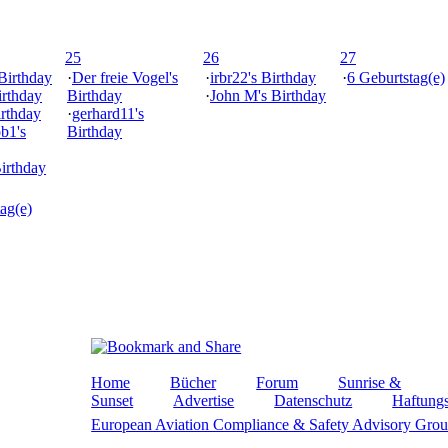
25
26
27
 Birthday
·
Der freie Vogel's
·
irbr22's Birthday
·
6 Geburtstag(e)
irthday
Birthday
·
John M's Birthday
irthday
·
gerhard11's
ob1's
Birthday
Birthday
ag(e)
Home
Bücher
Forum
Sunrise &
Sunset
Advertise
Datenschutz
Haftungs
European Aviation Compliance & Safety Advisory Gro