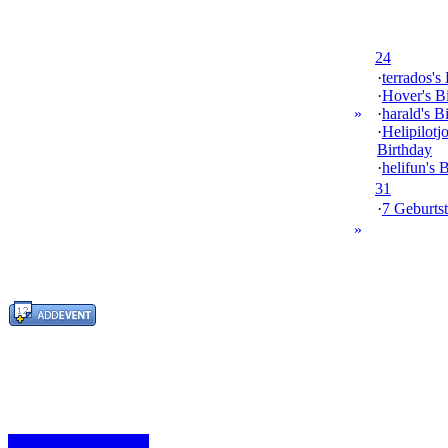
24
·
terrados's
·
Hover's B
»
·
harald's B
·
Helipilotj
Birthday
·
helifun's 
31
·
7 Geburtst
»