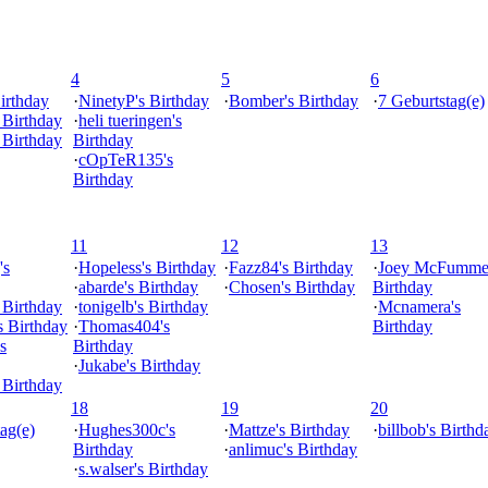
4
5
6
irthday
·
NinetyP's Birthday
·
Bomber's Birthday
·
7 Geburtstag(e)
s Birthday
·
heli tueringen's
s Birthday
Birthday
·
cOpTeR135's
Birthday
11
12
13
's
·
Hopeless's Birthday
·
Fazz84's Birthday
·
Joey McFummel
·
abarde's Birthday
·
Chosen's Birthday
Birthday
 Birthday
·
tonigelb's Birthday
·
Mcnamera's
s Birthday
·
Thomas404's
Birthday
s
Birthday
·
Jukabe's Birthday
 Birthday
18
19
20
ag(e)
·
Hughes300c's
·
Mattze's Birthday
·
billbob's Birthd
Birthday
·
anlimuc's Birthday
·
s.walser's Birthday