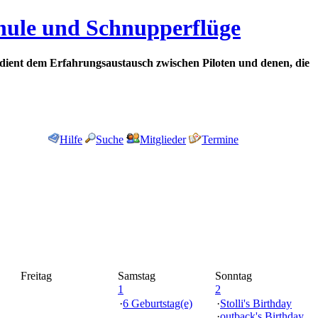
chule und Schnupperflüge
dient dem Erfahrungsaustausch zwischen Piloten und denen, die
Hilfe
Suche
Mitglieder
Termine
Freitag
Samstag
Sonntag
1
2
·
6 Geburtstag(e)
·
Stolli's Birthday
·
outback's Birthday