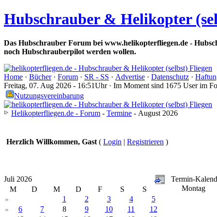
Hubschrauber & Helikopter (sel
Das Hubschrauber Forum bei www.helikopterfliegen.de - Hubsch
noch Hubschrauberpilot werden wollen.
Home
·
Bücher
·
Forum
·
SR - SS
·
Advertise
·
Datenschutz
·
Haftun
Freitag, 07. Aug 2026 - 16:51Uhr · Im Moment sind 1675 User im F
Nutzungsvereinbarung
Helikopterfliegen.de - Forum
-
Termine
- August 2026
Herzlich Willkommen, Gast
(
Login
|
Registrieren
)
Juli 2026
Termin-Kalend
Montag
M
D
M
D
F
S
S
1
2
3
4
5
»
6
7
8
9
10
11
12
»