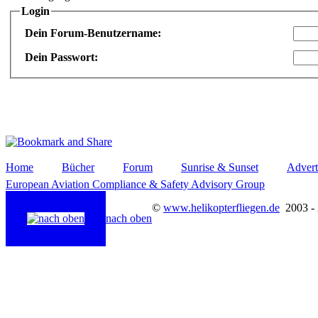
Login
Dein Forum-Benutzername:
Dein Passwort:
Home
Bücher
Forum
Sunrise & Sunset
Advert
European Aviation Compliance & Safety Advisory Group
©
www.helikopterfliegen.de
2003 -
nach oben