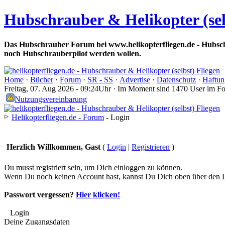
Hubschrauber & Helikopter (sel
Das Hubschrauber Forum bei www.helikopterfliegen.de - Hubsch
noch Hubschrauberpilot werden wollen.
Home
·
Bücher
·
Forum
·
SR - SS
·
Advertise
·
Datenschutz
·
Haftun
Freitag, 07. Aug 2026 - 09:24Uhr · Im Moment sind 1470 User im F
Nutzungsvereinbarung
Helikopterfliegen.de - Forum
- Login
Herzlich Willkommen, Gast
(
Login
|
Registrieren
)
Du musst registriert sein, um Dich einloggen zu können.
Wenn Du noch keinen Account hast, kannst Du Dich oben über den Li
Passwort vergessen?
Hier klicken!
Login
Deine Zugangsdaten