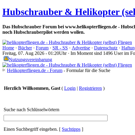
Hubschrauber & Helikopter (sel
Das Hubschrauber Forum bei www.helikopterfliegen.de - Hubsch
noch Hubschrauberpilot werden wollen.
Home
·
Bücher
·
Forum
·
SR - SS
·
Advertise
·
Datenschutz
·
Haftun
Freitag, 07. Aug 2026 - 01:20Uhr · Im Moment sind 1496 User im F
Nutzungsvereinbarung
Helikopterfliegen.de - Forum
- Formular für die Suche
Herzlich Willkommen, Gast
(
Login
|
Registrieren
)
Suche nach Schlüsselwörtern
Einen Suchbegriff eingeben.
[
Suchtipps
]