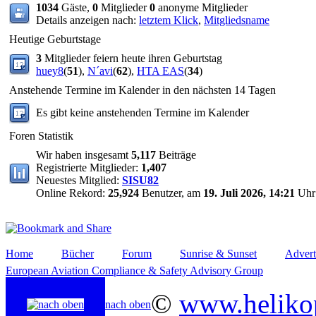
1034
Gäste,
0
Mitglieder
0
anonyme Mitglieder
Details anzeigen nach:
letztem Klick
,
Mitgliedsname
Heutige Geburtstage
3
Mitglieder feiern heute ihren Geburtstag
huey8
(
51
),
N´avi
(
62
),
HTA EAS
(
34
)
Anstehende Termine im Kalender in den nächsten 14 Tagen
Es gibt keine anstehenden Termine im Kalender
Foren Statistik
Wir haben insgesamt
5,117
Beiträge
Registrierte Mitglieder:
1,407
Neuestes Mitglied:
SISU82
Online Rekord:
25,924
Benutzer, am
19. Juli 2026, 14:21
Uhr
Home
Bücher
Forum
Sunrise & Sunset
Advert
European Aviation Compliance & Safety Advisory Group
©
www.helikop
nach oben