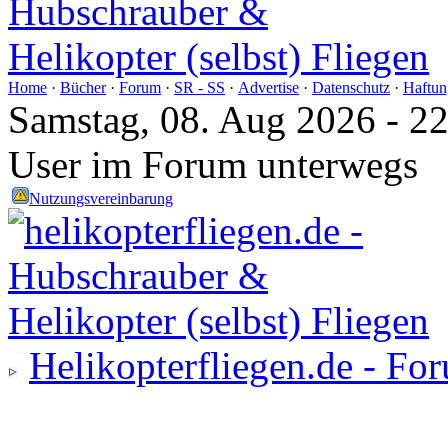
Home
·
Bücher
·
Forum
·
SR - SS
·
Advertise
·
Datenschutz
·
Haftun
Samstag, 08. Aug 2026 - 2
User im Forum unterwegs
Nutzungsvereinbarung
Helikopterfliegen.de - Fo