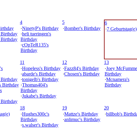
4
5
6
irthday
·
NinetyP's Birthday
·
Bomber's Birthday
·
7 Geburtstag(e)
s Birthday
·
heli tueringen's
s Birthday
Birthday
·
cOpTeR135's
Birthday
11
12
13
's
·
Hopeless's Birthday
·
Fazz84's Birthday
·
Joey McFummel
·
abarde's Birthday
·
Chosen's Birthday
Birthday
 Birthday
·
tonigelb's Birthday
·
Mcnamera's
s Birthday
·
Thomas404's
Birthday
s
Birthday
·
Jukabe's Birthday
 Birthday
18
19
20
ag(e)
·
Hughes300c's
·
Mattze's Birthday
·
billbob's Birthd
Birthday
·
anlimuc's Birthday
·
s.walser's Birthday