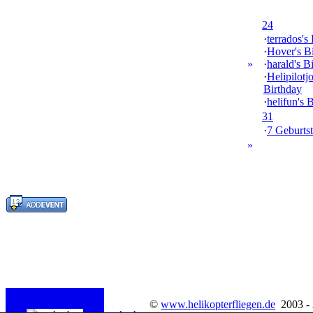
24
·
terrados's
·
Hover's B
»
·
harald's B
·
Helipilotj
Birthday
·
helifun's 
31
·
7 Geburtst
»
©
www.helikopterfliegen.de
2003 -