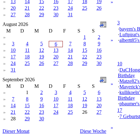
13
14
15
16
17
18
19
»
»
20
21
22
23
24
25
26
»
27
28
29
30
31
»
3
August 2026
·
bayern's B
M
D
M
D
F
S
S
·
Luftpirat'
1
2
»
»
·
albertt85'
3
4
5
7
8
9
»
6
10
11
12
13
14
15
16
»
17
18
19
20
21
22
23
»
24
25
26
27
28
29
30
»
10
31
·
DaCHong
»
Birthday
September 2026
·
Matze82's
»
M
D
M
D
F
S
S
·
Maverick'
1
2
3
4
5
6
·
kullikoeln'
»
Birthday
7
8
9
10
11
12
13
»
·
pbaumer's
14
15
16
17
18
19
20
»
17
21
22
23
24
25
26
27
»
·
7 Geburtst
28
29
30
»
»
Dieser Monat
Diese Woche