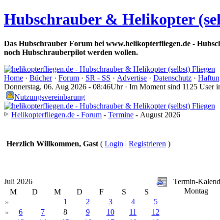
Hubschrauber & Helikopter (sel
Das Hubschrauber Forum bei www.helikopterfliegen.de - Hubsch
noch Hubschrauberpilot werden wollen.
Home
·
Bücher
·
Forum
·
SR - SS
·
Advertise
·
Datenschutz
·
Haftun
Donnerstag, 06. Aug 2026 - 08:46Uhr · Im Moment sind 1125 User 
Nutzungsvereinbarung
Helikopterfliegen.de - Forum
-
Termine
- August 2026
Herzlich Willkommen, Gast
(
Login
|
Registrieren
)
Juli 2026
Termin-Kalend
Montag
M
D
M
D
F
S
S
1
2
3
4
5
»
6
7
8
9
10
11
12
»