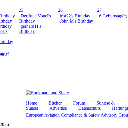
25
26
27
 Birthday
·
Der freie Vogel's
·
irbr22's Birthday
·
6 Geburtstag(e)
irthday
Birthday
·
John M's Birthday
irthday
·
gerhard11's
ob1's
Birthday
Birthday
ag(e)
Home
Bücher
Forum
Sunrise &
Sunset
Advertise
Datenschutz
Haftungs
European Aviation Compliance & Safety Advisory Gro
 2026