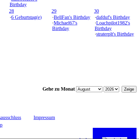
Birthday
28
29
30
·
6 Geburtstag(e)
·
BellFan's Birthday
·
dafduf's Birthday
·
Michael67's
·
Loachpilot1982's
Birthday
Birthday
·
straterplt's Birthday
Gehe zu Monat
ausschluss
Impressum
up