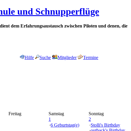
chule und Schnupperflüge
dient dem Erfahrungsaustausch zwischen Piloten und denen, die
Hilfe
Suche
Mitglieder
Termine
Freitag
Samstag
Sonntag
1
2
·
6 Geburtstag(e)
·
Stolli's Birthday
·
outback's Birthday