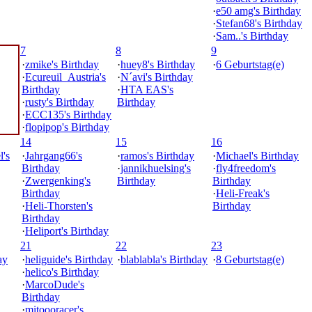
·
e50 amg's Birthday
·
Stefan68's Birthday
·
Sam..'s Birthday
7
8
9
·
zmike's Birthday
·
huey8's Birthday
·
6 Geburtstag(e)
·
Ecureuil_Austria's
·
N´avi's Birthday
Birthday
·
HTA EAS's
·
rusty's Birthday
Birthday
·
ECC135's Birthday
·
flopipop's Birthday
14
15
16
's
·
Jahrgang66's
·
ramos's Birthday
·
Michael's Birthday
Birthday
·
jannikhuelsing's
·
fly4freedom's
·
Zwergenking's
Birthday
Birthday
Birthday
·
Heli-Freak's
·
Heli-Thorsten's
Birthday
Birthday
·
Heliport's Birthday
21
22
23
ay
·
heliguide's Birthday
·
blablabla's Birthday
·
8 Geburtstag(e)
·
helico's Birthday
·
MarcoDude's
Birthday
·
mitoooracer's