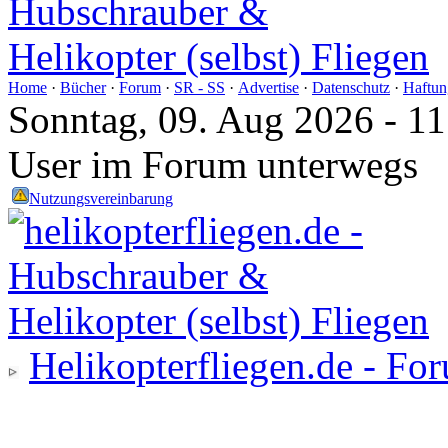
Home
·
Bücher
·
Forum
·
SR - SS
·
Advertise
·
Datenschutz
·
Haftun
Sonntag, 09. Aug 2026 - 1
User im Forum unterwegs
Nutzungsvereinbarung
Helikopterfliegen.de - Fo