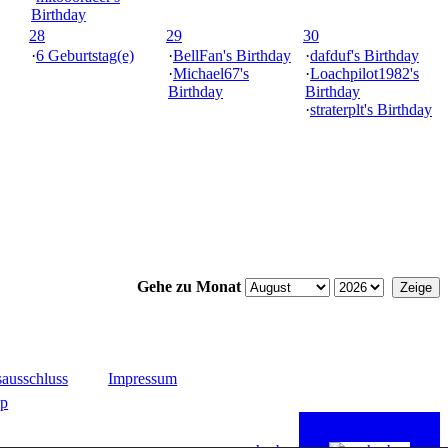
Birthday
28
29
30
·
6 Geburtstag(e)
·
BellFan's Birthday
·
dafduf's Birthday
·
Michael67's
·
Loachpilot1982's
Birthday
Birthday
·
straterplt's Birthday
Gehe zu Monat
ausschluss
Impressum
up