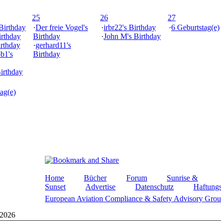
25
26
27
 Birthday
·
Der freie Vogel's
·
irbr22's Birthday
·
6 Geburtstag(e)
irthday
Birthday
·
John M's Birthday
irthday
·
gerhard11's
ob1's
Birthday
Birthday
ag(e)
Home
Bücher
Forum
Sunrise &
Sunset
Advertise
Datenschutz
Haftungs
European Aviation Compliance & Safety Advisory Gro
 2026