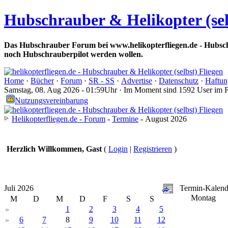
Hubschrauber & Helikopter (sel
Das Hubschrauber Forum bei www.helikopterfliegen.de - Hubsch
noch Hubschrauberpilot werden wollen.
Home
·
Bücher
·
Forum
·
SR - SS
·
Advertise
·
Datenschutz
·
Haftun
Samstag, 08. Aug 2026 - 01:59Uhr · Im Moment sind 1592 User im 
Nutzungsvereinbarung
Helikopterfliegen.de - Forum
-
Termine
- August 2026
Herzlich Willkommen, Gast
(
Login
|
Registrieren
)
Juli 2026
Termin-Kalend
Montag
M
D
M
D
F
S
S
1
2
3
4
5
»
6
7
8
9
10
11
12
»