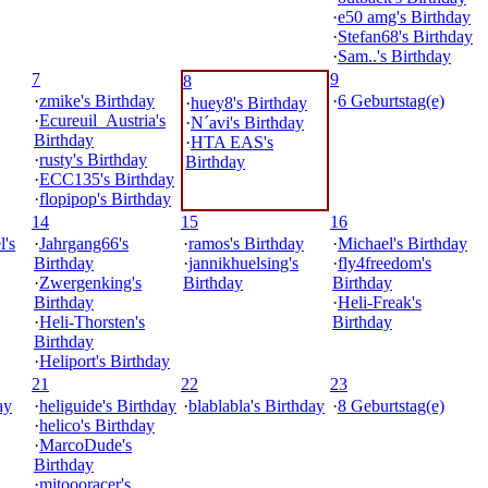
·
e50 amg's Birthday
·
Stefan68's Birthday
·
Sam..'s Birthday
7
9
8
·
zmike's Birthday
·
6 Geburtstag(e)
·
huey8's Birthday
·
Ecureuil_Austria's
·
N´avi's Birthday
Birthday
·
HTA EAS's
·
rusty's Birthday
Birthday
·
ECC135's Birthday
·
flopipop's Birthday
14
15
16
's
·
Jahrgang66's
·
ramos's Birthday
·
Michael's Birthday
Birthday
·
jannikhuelsing's
·
fly4freedom's
·
Zwergenking's
Birthday
Birthday
Birthday
·
Heli-Freak's
·
Heli-Thorsten's
Birthday
Birthday
·
Heliport's Birthday
21
22
23
ay
·
heliguide's Birthday
·
blablabla's Birthday
·
8 Geburtstag(e)
·
helico's Birthday
·
MarcoDude's
Birthday
·
mitoooracer's