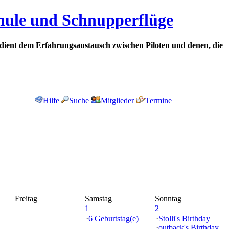
chule und Schnupperflüge
dient dem Erfahrungsaustausch zwischen Piloten und denen, die
Hilfe
Suche
Mitglieder
Termine
Freitag
Samstag
Sonntag
1
2
·
6 Geburtstag(e)
·
Stolli's Birthday
·
outback's Birthday