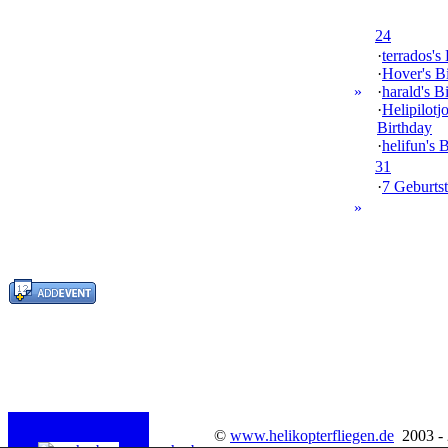
24
·
terrados's
·
Hover's B
»
·
harald's B
·
Helipilotj
Birthday
·
helifun's 
31
·
7 Geburtst
»
©
www.helikopterfliegen.de
2003 -