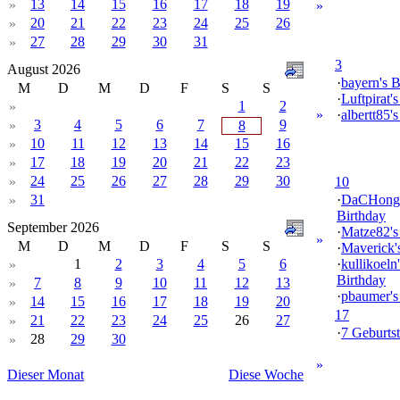
13
14
15
16
17
18
19
»
»
20
21
22
23
24
25
26
»
27
28
29
30
31
»
3
August 2026
·
bayern's B
M
D
M
D
F
S
S
·
Luftpirat'
1
2
»
»
·
albertt85'
3
4
5
6
7
9
»
8
10
11
12
13
14
15
16
»
17
18
19
20
21
22
23
»
24
25
26
27
28
29
30
»
10
31
·
DaCHong
»
Birthday
September 2026
·
Matze82's
»
M
D
M
D
F
S
S
·
Maverick'
1
2
3
4
5
6
·
kullikoeln'
»
Birthday
7
8
9
10
11
12
13
»
·
pbaumer's
14
15
16
17
18
19
20
»
17
21
22
23
24
25
26
27
»
·
7 Geburtst
28
29
30
»
»
Dieser Monat
Diese Woche