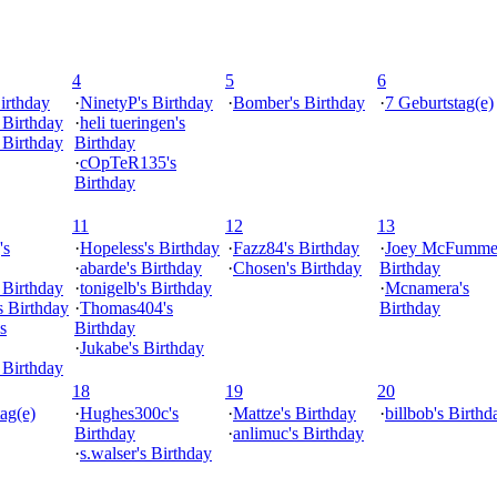
4
5
6
irthday
·
NinetyP's Birthday
·
Bomber's Birthday
·
7 Geburtstag(e)
s Birthday
·
heli tueringen's
s Birthday
Birthday
·
cOpTeR135's
Birthday
11
12
13
's
·
Hopeless's Birthday
·
Fazz84's Birthday
·
Joey McFummel
·
abarde's Birthday
·
Chosen's Birthday
Birthday
 Birthday
·
tonigelb's Birthday
·
Mcnamera's
s Birthday
·
Thomas404's
Birthday
s
Birthday
·
Jukabe's Birthday
 Birthday
18
19
20
ag(e)
·
Hughes300c's
·
Mattze's Birthday
·
billbob's Birthd
Birthday
·
anlimuc's Birthday
·
s.walser's Birthday